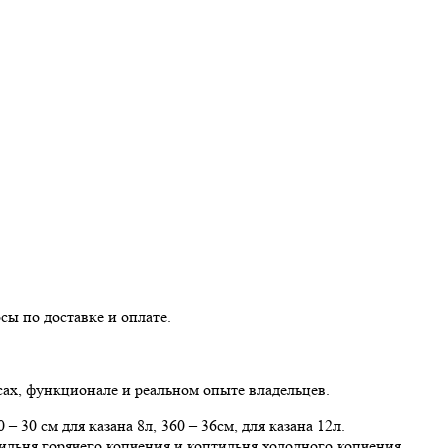
ы по доставке и оплате.
сах, функционале и реальном опыте владельцев.
– 30 см для казана 8л, 360 – 36см, для казана 12л.
тильня горячего копчения и коптильня холодного копчения.