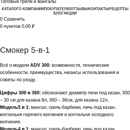
Топовые грили и мангалы
КАТАЛОГ
О КОМПАНИИ
ПОКУПАТЕЛЮ
ОТЗЫВЫ
КОНТАКТЫ
РЕЦЕПТЫ
БЛОГ
АКЦИИ
0
Сравнить
0
пунктов
0,00
₽
Смокер 5-в-1
Всё о модели
ADV 300
: возможности, технические
особенности, преимущества, нюансы использования и
советы по уходу.
Цифры 300 и 360:
обозначают диаметр печи под казан, 300
– 30 см для казана 8л, 360 – 36см, для казана 12л.
Модель5 в 1:
мангал, гриль-барбекю, печь под казан,
коптильня горячего копчения и коптильня холодного
копчения.
Модель4 в 1:
мангал, гриль-барбекю, печь под казан,