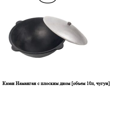
Казан Наманган с плоским дном [объем 10л, чугун]
4.740,00
₽
Количество товара Казан Наманган с плоским дном [объем
10л, чугун]
В корзину
Сравнить
Используя сайт topmangal.ru вы соглашаетесь с